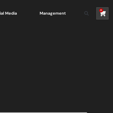
0
ial Media
Management