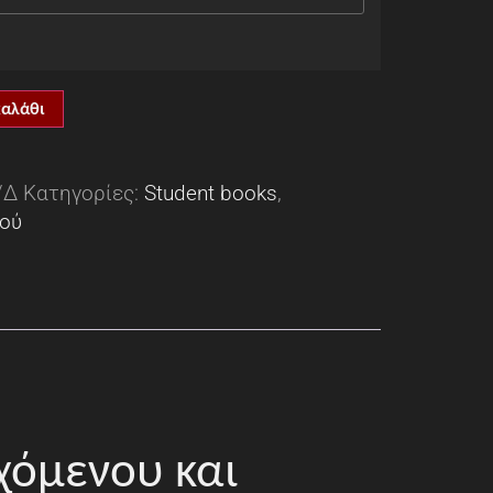
καλάθι
/Δ
Κατηγορίες:
Student books
,
κού
χόμενου και