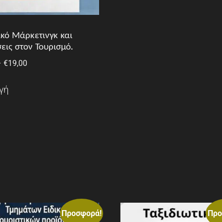
κό Μάρκετινγκ και
εις στον Τουρισμό.
–
€
19,00
γή
Προσφορά!
Προ