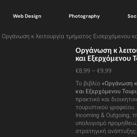
Web Design
Photography
Soc
 Οργάνωση κ λειτουργία τμήματος Εισερχόμενου κ
Οργάνωση κ λειτο
και Εξερχόμενου 
€
8,99
–
€
9,99
Το βιβλίο
«Οργάνωση κ
και Εξερχόμενου Τουρ
πρακτικό και διοικητικ
τουριστικού γραφείου.
Incoming & Outgoing, τ
υπολογισμό προμηθειώ
στρατηγική ανάπτυξης.