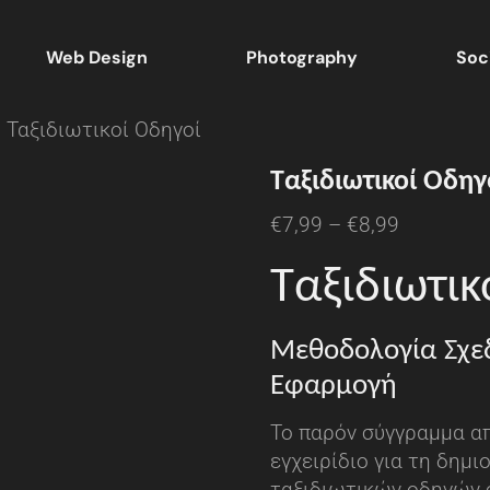
Web Design
Photography
Soc
 Ταξιδιωτικοί Οδηγοί
Ταξιδιωτικοί Οδηγ
€
7,99
–
€
8,99
Ταξιδιωτικ
Μεθοδολογία Σχεδ
Εφαρμογή
Το παρόν σύγγραμμα α
εγχειρίδιο για τη δημι
ταξιδιωτικών οδηγών σ