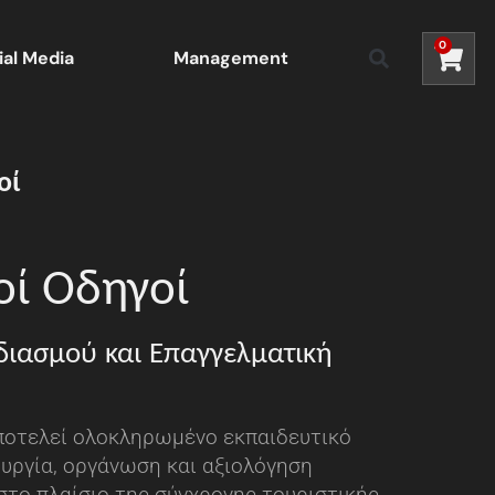
0
ial Media
Management
οί
οί Οδηγοί
ιασμού και Επαγγελματική
ποτελεί ολοκληρωμένο εκπαιδευτικό
ουργία, οργάνωση και αξιολόγηση
το πλαίσιο της σύγχρονης τουριστικής