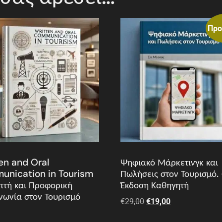
Προ
en and Oral
Ψηφιακό Μάρκετινγκ και
nication in Tourism
Πωλήσεις στον Τουρισμό.
πτή και Προφορική
Έκδοση Καθηγητή
νωνία στον Τουρισμό
€
29,00
€
19,00